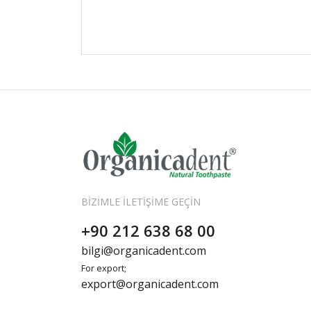
BIZIMLE İLETIŞIME GEÇIN
+90 212 638 68 00
bilgi@organicadent.com
For export;
export@organicadent.com